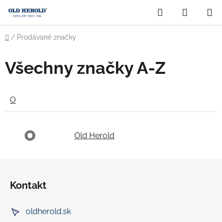
Přejít
Hledat
NÁKUP
na
obsah
KOŠÍK
Domů
/
Prodávané značky
Všechny značky A-Z
O
O
Old Herold
Z
á
Kontakt
p
a
oldherold.sk
t