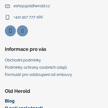
í
eshop
@
oldherold.cz
+421 917 777 166
Informace pro vás
Obchodní podmínky
Podmínky ochrany osobních údajů
Formulář pro odstoupení od smlouvy
Old Herold
Blog