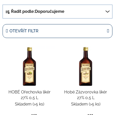
Ř
Řadit podle:
Doporučujeme
a
z
e
OTEVŘÍT FILTR
n
í
V
p
ý
r
p
o
i
d
s
u
p
k
r
t
HOBÉ Ořechovka likér
Hobé Zázvorovka likér
o
ů
27% 0,5 L
27% 0,5 L
d
Skladem
(>5 ks)
Skladem
(>5 ks)
u
k