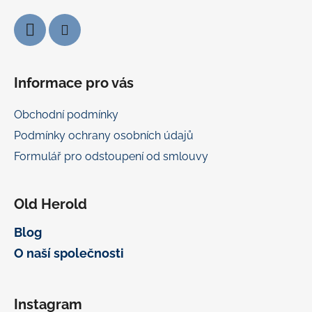
y
v
ý
p
i
Informace pro vás
s
u
Obchodní podmínky
Podmínky ochrany osobních údajů
Formulář pro odstoupení od smlouvy
Old Herold
Blog
O naší společnosti
Instagram