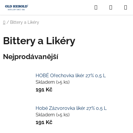
Přejít
Hledat
NÁKUP
na
obsah
KOŠÍK
Domů
/
Bittery a Likéry
Bittery a Likéry
Nejprodávanější
HOBÉ Ořechovka likér 27% 0,5 L
Skladem
(>5 ks)
191 Kč
Hobé Zázvorovka likér 27% 0,5 L
Skladem
(>5 ks)
191 Kč