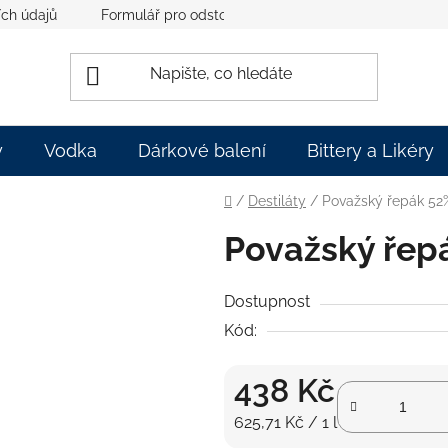
ch údajů
Formulář pro odstoupení od smlouvy
y
Vodka
Dárkové balení
Bittery a Likéry
Domů
/
Destiláty
/
Považský řepák 52%
Považský řepá
Dostupnost
Kód:
438 Kč
Měrná cena:
625,71 Kč / 1 l