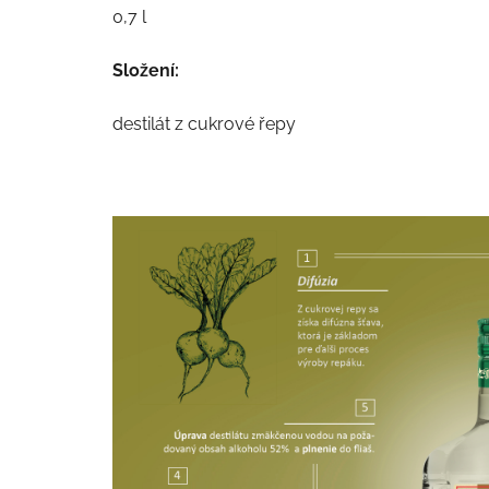
0,7 l
Složení:
destilát z cukrové řepy