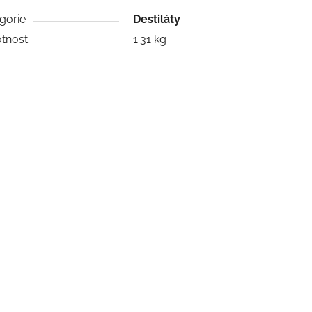
gorie
Destiláty
tnost
1.31 kg