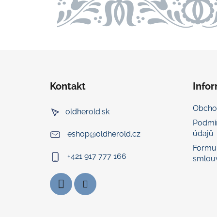
Z
á
Kontakt
Info
p
a
Obcho
oldherold.sk
t
Podmí
í
údajů
eshop
@
oldherold.cz
Formul
+421 917 777 166
smlou