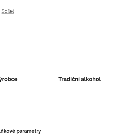
Sdílet
ýrobce
Tradiční alkohol
lňkové parametry