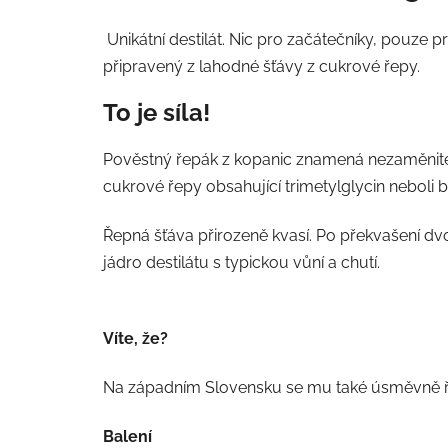
Unikátní destilát. Nic pro začátečníky, pouze 
připravený z lahodné šťávy z cukrové řepy.
To je síla!
Pověstný řepák z kopanic znamená nezaměniteln
cukrové řepy obsahující trimetylglycin neboli b
Řepná šťáva přirozeně kvasí. Po překvašení 
jádro destilátu s typickou vůní a chutí.
Víte, že?
Na západním Slovensku se mu také úsměvně řík
Balení