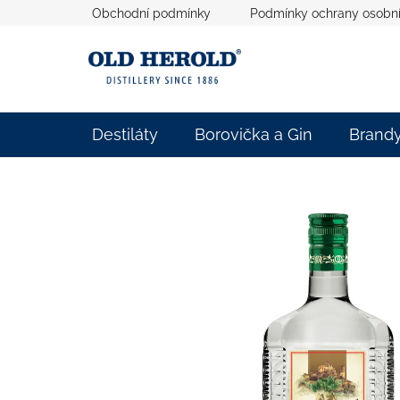
Přejít
Obchodní podmínky
Podmínky ochrany osobní
na
obsah
Destiláty
Borovička a Gin
Brand