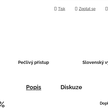
Tisk
Zeptat se
Pečlivý přístup
Slovenský v
Popis
Diskuze
%
Dop