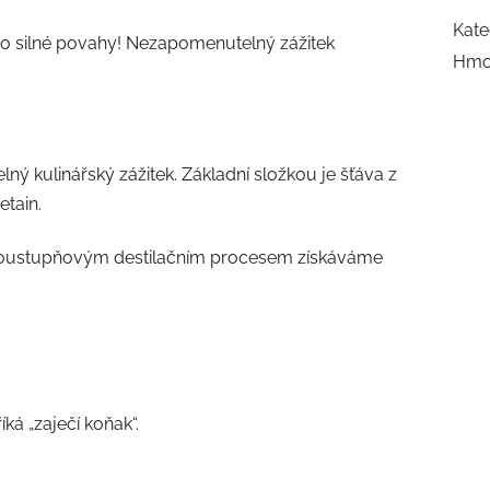
Kate
pro silné povahy! Nezapomenutelný zážitek
Hmo
ý kulinářský zážitek. Základní složkou je šťáva z
etain.
dvoustupňovým destilačním procesem získáváme
á „zaječí koňak“.