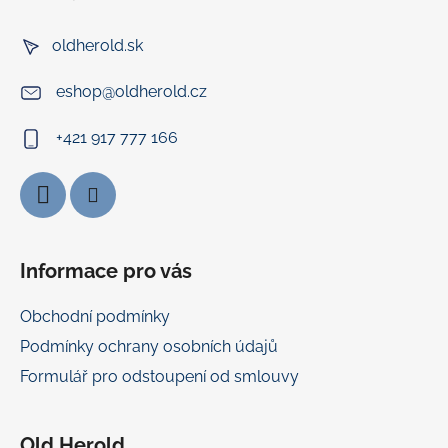
ů
p
a
a
c
oldherold.sk
t
í
í
p
eshop
@
oldherold.cz
r
v
+421 917 777 166
k
y
v
ý
p
i
Informace pro vás
s
u
Obchodní podmínky
Podmínky ochrany osobních údajů
Formulář pro odstoupení od smlouvy
Old Herold